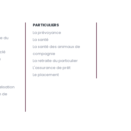
PARTICULIERS
La prévoyance
ge du
La santé
La santé des animaux de
clé
compagnie
s
La retraite du particulier
L'assurance de prêt
Le placement
alisation
n de